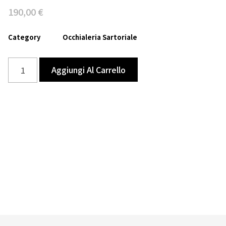
190,00
€
Category
Occhialeria Sartoriale
Aggiungi Al Carrello