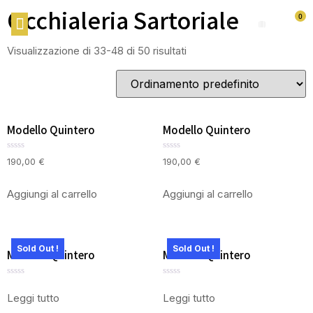
Occhialeria Sartoriale
0
Shop On Line
Visualizzazione di 33-48 di 50 risultati
Modello Quintero
Modello Quintero
Valutato
Valutato
190,00
€
190,00
€
0
0
su
su
5
5
Aggiungi al carrello
Aggiungi al carrello
Sold Out !
Sold Out !
Modello Quintero
Modello Quintero
Valutato
Valutato
0
0
Leggi tutto
Leggi tutto
su
su
5
5