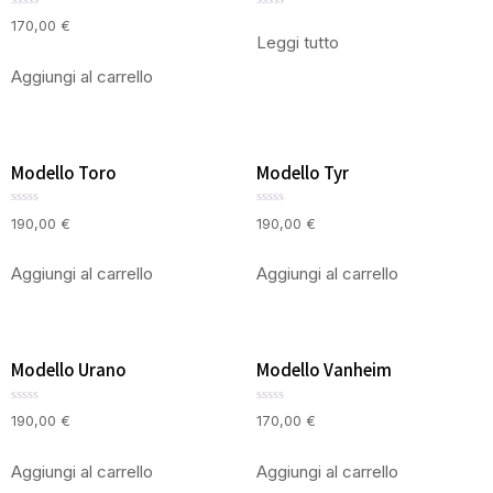
Valutato
Valutato
170,00
€
0
0
Leggi tutto
su
su
5
5
Aggiungi al carrello
Modello Toro
Modello Tyr
Valutato
Valutato
190,00
€
190,00
€
0
0
su
su
5
5
Aggiungi al carrello
Aggiungi al carrello
Modello Urano
Modello Vanheim
Valutato
Valutato
190,00
€
170,00
€
0
0
su
su
5
5
Aggiungi al carrello
Aggiungi al carrello