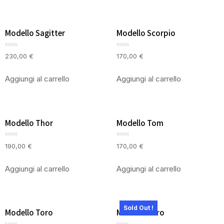
Modello Sagitter
Modello Scorpio
Valutato
Valutato
230,00
€
170,00
€
0
0
su
su
5
5
Aggiungi al carrello
Aggiungi al carrello
Modello Thor
Modello Tom
Valutato
Valutato
190,00
€
170,00
€
0
0
su
su
5
5
Aggiungi al carrello
Aggiungi al carrello
Sold Out !
Modello Toro
Modello Toro